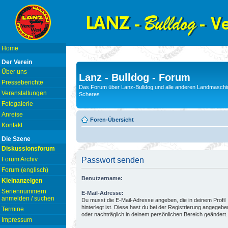
Home
Der Verein
Über uns
Lanz - Bulldog - Forum
Presseberichte
Das Forum über Lanz-Bulldog und alle anderen Landmaschin
Veranstaltungen
Scheres
Fotogalerie
Anreise
Foren-Übersicht
Kontakt
Die Szene
Diskussionsforum
Forum Archiv
Passwort senden
Forum (englisch)
Benutzername:
Kleinanzeigen
Seriennummern
E-Mail-Adresse:
anmelden / suchen
Du musst die E-Mail-Adresse angeben, die in deinem Profil
hinterlegt ist. Diese hast du bei der Registrierung angegebe
Termine
oder nachträglich in deinem persönlichen Bereich geändert.
Impressum