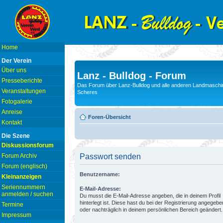
Home
Der Verein
Über uns
Lanz - Bulldog - Forum
Presseberichte
Das Forum über Lanz-Bulldog und alle anderen Landmaschin
Veranstaltungen
Scheres
Fotogalerie
Anreise
Foren-Übersicht
Kontakt
Die Szene
Diskussionsforum
Forum Archiv
Passwort senden
Forum (englisch)
Benutzername:
Kleinanzeigen
Seriennummern
E-Mail-Adresse:
anmelden / suchen
Du musst die E-Mail-Adresse angeben, die in deinem Profil
hinterlegt ist. Diese hast du bei der Registrierung angegebe
Termine
oder nachträglich in deinem persönlichen Bereich geändert.
Impressum