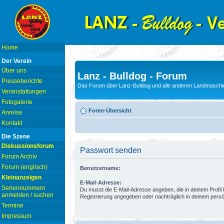
Home
Der Verein
Über uns
Lanz - Bulldog - Forum
Presseberichte
Das Forum über Lanz-Bulldog und alle anderen Landmaschin
Veranstaltungen
Fotogalerie
Foren-Übersicht
Anreise
Kontakt
Die Szene
Diskussionsforum
Passwort senden
Forum Archiv
Forum (englisch)
Benutzername:
Kleinanzeigen
E-Mail-Adresse:
Seriennummern
Du musst die E-Mail-Adresse angeben, die in deinem Profil hi
anmelden / suchen
Registrierung angegeben oder nachträglich in deinem persö
Termine
Impressum