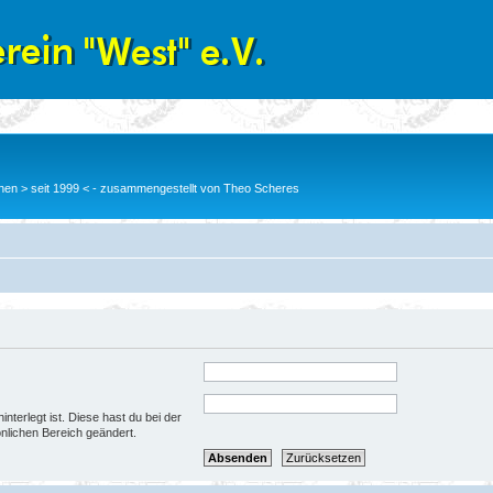
en > seit 1999 < - zusammengestellt von Theo Scheres
nterlegt ist. Diese hast du bei der
nlichen Bereich geändert.