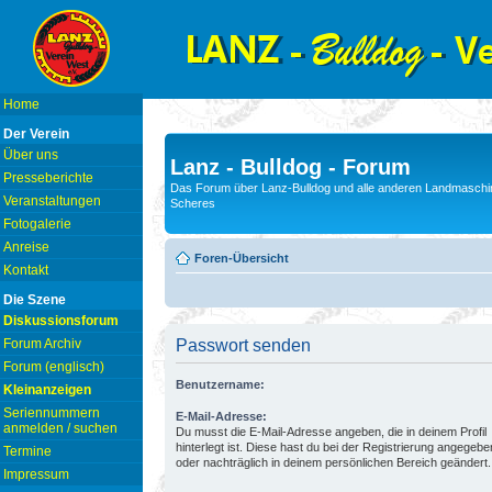
Home
Der Verein
Über uns
Lanz - Bulldog - Forum
Presseberichte
Das Forum über Lanz-Bulldog und alle anderen Landmaschin
Veranstaltungen
Scheres
Fotogalerie
Anreise
Foren-Übersicht
Kontakt
Die Szene
Diskussionsforum
Forum Archiv
Passwort senden
Forum (englisch)
Benutzername:
Kleinanzeigen
Seriennummern
E-Mail-Adresse:
anmelden / suchen
Du musst die E-Mail-Adresse angeben, die in deinem Profil
hinterlegt ist. Diese hast du bei der Registrierung angegebe
Termine
oder nachträglich in deinem persönlichen Bereich geändert.
Impressum