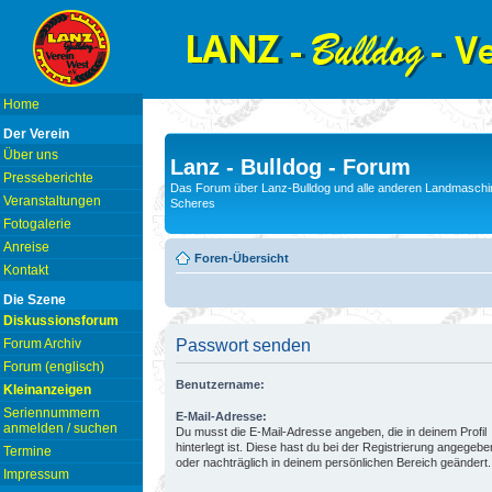
Home
Der Verein
Über uns
Lanz - Bulldog - Forum
Presseberichte
Das Forum über Lanz-Bulldog und alle anderen Landmaschin
Veranstaltungen
Scheres
Fotogalerie
Anreise
Foren-Übersicht
Kontakt
Die Szene
Diskussionsforum
Forum Archiv
Passwort senden
Forum (englisch)
Benutzername:
Kleinanzeigen
Seriennummern
E-Mail-Adresse:
anmelden / suchen
Du musst die E-Mail-Adresse angeben, die in deinem Profil
hinterlegt ist. Diese hast du bei der Registrierung angegebe
Termine
oder nachträglich in deinem persönlichen Bereich geändert.
Impressum