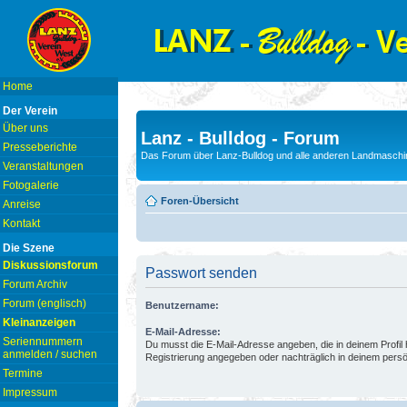
Home
Der Verein
Über uns
Lanz - Bulldog - Forum
Presseberichte
Das Forum über Lanz-Bulldog und alle anderen Landmaschin
Veranstaltungen
Fotogalerie
Foren-Übersicht
Anreise
Kontakt
Die Szene
Diskussionsforum
Passwort senden
Forum Archiv
Forum (englisch)
Benutzername:
Kleinanzeigen
E-Mail-Adresse:
Seriennummern
Du musst die E-Mail-Adresse angeben, die in deinem Profil hi
anmelden / suchen
Registrierung angegeben oder nachträglich in deinem persö
Termine
Impressum