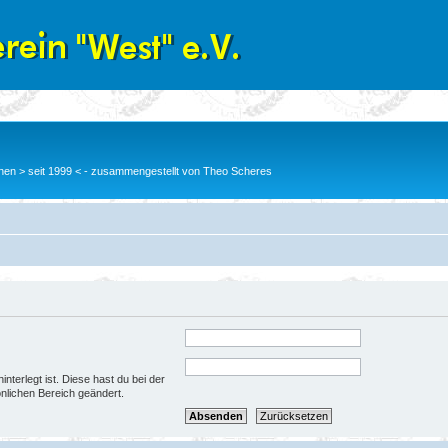
en > seit 1999 < - zusammengestellt von Theo Scheres
nterlegt ist. Diese hast du bei der
nlichen Bereich geändert.