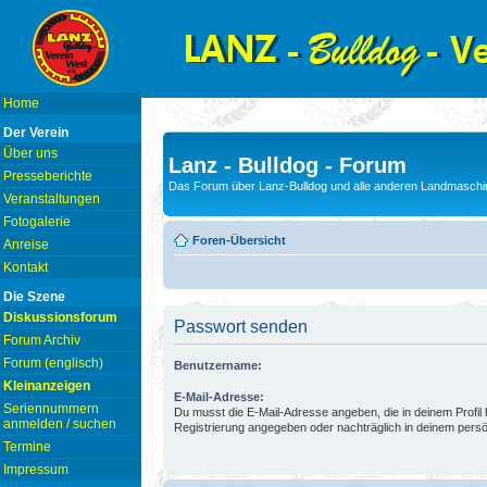
Home
Der Verein
Über uns
Lanz - Bulldog - Forum
Presseberichte
Das Forum über Lanz-Bulldog und alle anderen Landmaschin
Veranstaltungen
Fotogalerie
Foren-Übersicht
Anreise
Kontakt
Die Szene
Diskussionsforum
Passwort senden
Forum Archiv
Forum (englisch)
Benutzername:
Kleinanzeigen
E-Mail-Adresse:
Seriennummern
Du musst die E-Mail-Adresse angeben, die in deinem Profil hi
anmelden / suchen
Registrierung angegeben oder nachträglich in deinem persö
Termine
Impressum