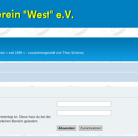
en > seit 1999 < - zusammengestellt von Theo Scheres
nterlegt ist. Diese hast du bei der
nlichen Bereich geändert.