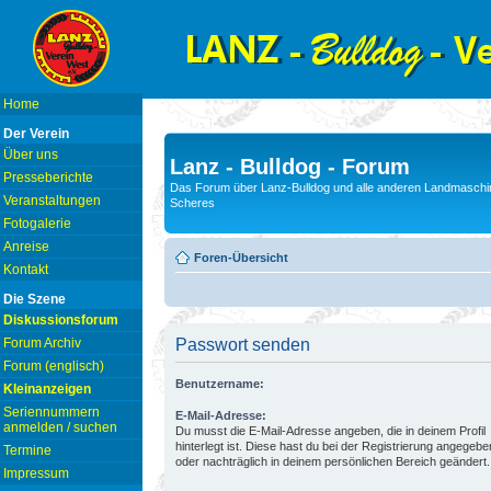
Home
Der Verein
Über uns
Lanz - Bulldog - Forum
Presseberichte
Das Forum über Lanz-Bulldog und alle anderen Landmaschin
Veranstaltungen
Scheres
Fotogalerie
Anreise
Foren-Übersicht
Kontakt
Die Szene
Diskussionsforum
Forum Archiv
Passwort senden
Forum (englisch)
Benutzername:
Kleinanzeigen
Seriennummern
E-Mail-Adresse:
anmelden / suchen
Du musst die E-Mail-Adresse angeben, die in deinem Profil
hinterlegt ist. Diese hast du bei der Registrierung angegebe
Termine
oder nachträglich in deinem persönlichen Bereich geändert.
Impressum