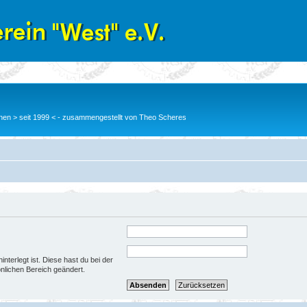
en > seit 1999 < - zusammengestellt von Theo Scheres
nterlegt ist. Diese hast du bei der
nlichen Bereich geändert.