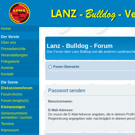
Home
Der Verein
Über uns
Lanz - Bulldog - Forum
Presseberichte
Das Forum über Lanz-Bulldog und alle anderen Landmaschin
Veranstaltungen
Fotogalerie
Foren-Übersicht
Anreise
Kontakt
Die Szene
Diskussionsforum
Passwort senden
Forum Archiv
Forum (englisch)
Benutzername:
Kleinanzeigen
E-Mail-Adresse:
Seriennummern
Du musst die E-Mail-Adresse angeben, die in deinem Profil hi
anmelden / suchen
Registrierung angegeben oder nachträglich in deinem persö
Termine
Impressum