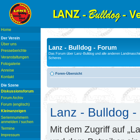
Home
Der Verein
Über uns
Lanz - Bulldog - Forum
Presseberichte
Das Forum über Lanz-Bulldog und alle anderen Landmaschin
Veranstaltungen
Scheres
Fotogalerie
Anreise
Foren-Übersicht
Kontakt
Die Szene
Diskussionsforum
Forum Archiv
Forum (englisch)
Lanz - Bulldog -
Kleinanzeigen
Seriennummern
anmelden / suchen
Mit dem Zugriff auf „L
Termine
Impressum