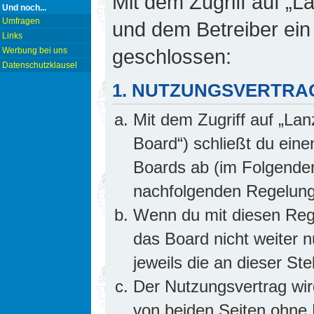
Mit dem Zugriff auf „L
Und noch...
Umfragen
und dem Betreiber ein
Links
geschlossen:
Werbung bei uns
Datenschutzklausel
1. NUTZUNGSVERTRA
Mit dem Zugriff auf „Lan
Board“) schließt du ein
Boards ab (im Folgenden 
nachfolgenden Regelung
Wenn du mit diesen Rege
das Board nicht weiter 
jeweils die an dieser Ste
Der Nutzungsvertrag wi
von beiden Seiten ohne E