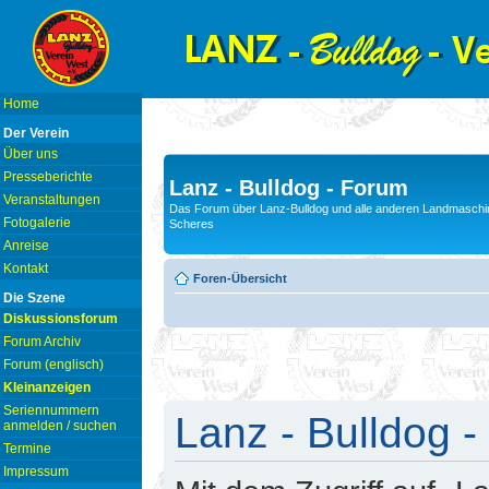
Home
Der Verein
Über uns
Presseberichte
Lanz - Bulldog - Forum
Veranstaltungen
Das Forum über Lanz-Bulldog und alle anderen Landmaschin
Fotogalerie
Scheres
Anreise
Kontakt
Foren-Übersicht
Die Szene
Diskussionsforum
Forum Archiv
Forum (englisch)
Kleinanzeigen
Seriennummern
Lanz - Bulldog -
anmelden / suchen
Termine
Impressum