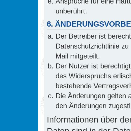
Ansprüche für eine Haf
unberührt.
6. ÄNDERUNGSVORB
Der Betreiber ist berech
Datenschutzrichtlinie z
Mail mitgeteilt.
Der Nutzer ist berechti
des Widerspruchs erlis
bestehende Vertragsverhä
Die Änderungen gelten a
den Änderungen zugesti
Informationen über d
Daten sind in der Date