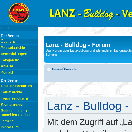
Home
Der Verein
Über uns
Lanz - Bulldog - Forum
Presseberichte
Das Forum über Lanz-Bulldog und alle anderen Landmaschin
Veranstaltungen
Scheres
Fotogalerie
Anreise
Foren-Übersicht
Kontakt
Die Szene
Diskussionsforum
Forum Archiv
Forum (englisch)
Lanz - Bulldog -
Kleinanzeigen
Seriennummern
anmelden / suchen
Mit dem Zugriff auf „L
Termine
Impressum