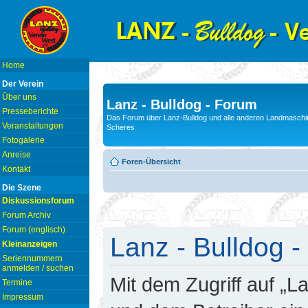
Home
Der Verein
Über uns
Lanz - Bulldog - Forum
Presseberichte
Das Forum über Lanz-Bulldog und alle anderen Landmaschin
Veranstaltungen
Scheres
Fotogalerie
Anreise
Foren-Übersicht
Kontakt
Die Szene
Diskussionsforum
Forum Archiv
Forum (englisch)
Lanz - Bulldog -
Kleinanzeigen
Seriennummern
anmelden / suchen
Mit dem Zugriff auf „L
Termine
Impressum