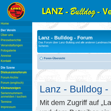
Home
Der Verein
Über uns
Lanz - Bulldog - Forum
Presseberichte
Das Forum über Lanz-Bulldog und alle anderen Landmaschin
Veranstaltungen
Scheres
Fotogalerie
Anreise
Foren-Übersicht
Kontakt
Die Szene
Diskussionsforum
Forum Archiv
Forum (englisch)
Lanz - Bulldog -
Kleinanzeigen
Seriennummern
anmelden / suchen
Mit dem Zugriff auf „L
Termine
Impressum