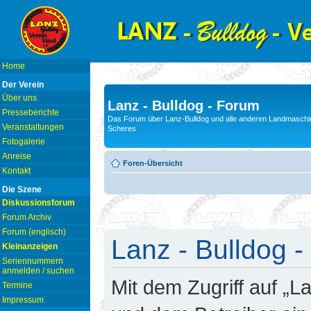
Home
Der Verein
Über uns
Lanz - Bulldog - Forum
Presseberichte
Das Forum über Lanz-Bulldog und alle anderen Landmaschin
Veranstaltungen
Scheres
Fotogalerie
Anreise
Foren-Übersicht
Kontakt
Die Szene
Diskussionsforum
Forum Archiv
Forum (englisch)
Lanz - Bulldog -
Kleinanzeigen
Seriennummern
anmelden / suchen
Mit dem Zugriff auf „L
Termine
Impressum