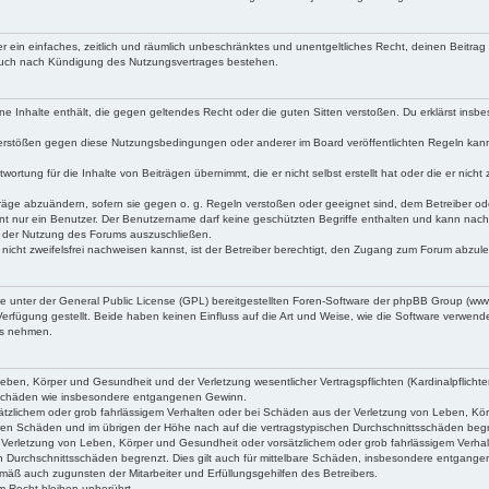
iber ein einfaches, zeitlich und räumlich unbeschränktes und unentgeltliches Recht, deinen Beitr
 auch nach Kündigung des Nutzungsvertrages bestehen.
keine Inhalte enthält, die gegen geltendes Recht oder die guten Sitten verstoßen. Du erklärst ins
Verstößen gegen diese Nutzungsbedingungen oder anderer im Board veröffentlichten Regeln kan
wortung für die Inhalte von Beiträgen übernimmt, die er nicht selbst erstellt hat oder die er ni
träge abzuändern, sofern sie gegen o. g. Regeln verstoßen oder geeignet sind, dem Betreiber o
nt nur ein Benutzer. Der Benutzername darf keine geschützten Begriffe enthalten und kann nachträ
on der Nutzung des Forums auszuschließen.
 nicht zweifelsfrei nachweisen kannst, ist der Betreiber berechtigt, den Zugang zum Forum abzul
ne unter der General Public License (GPL) bereitgestellten Foren-Software der phpBB Group (w
rfügung gestellt. Beide haben keinen Einfluss auf die Art und Weise, wie die Software verwen
uss nehmen.
ben, Körper und Gesundheit und der Verletzung wesentlicher Vertragspflichten (Kardinalpflichten
lgeschäden wie insbesondere entgangenen Gewinn.
tzlichem oder grob fahrlässigem Verhalten oder bei Schäden aus der Verletzung von Leben, Körpe
aren Schäden und im übrigen der Höhe nach auf die vertragstypischen Durchschnittsschäden beg
Verletzung von Leben, Körper und Gesundheit oder vorsätzlichem oder grob fahrlässigem Verhal
n Durchschnittsschäden begrenzt. Dies gilt auch für mittelbare Schäden, insbesondere entgang
mäß auch zugunsten der Mitarbeiter und Erfüllungsgehilfen des Betreibers.
 Recht bleiben unberührt.