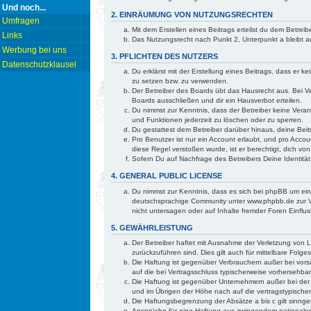
Und noch...
2. EINRÄUMUNG VON NUTZUNGSRECHTEN
Umfragen
Mit dem Erstellen eines Beitrags erteilst du dem Betre
Links
Das Nutzungsrecht nach Punkt 2, Unterpunkt a bleibt
Werbung bei uns
3. PFLICHTEN DES NUTZERS
Datenschutzklausel
Du erklärst mit der Erstellung eines Beitrags, dass er 
zu setzen bzw. zu verwenden.
Der Betreiber des Boards übt das Hausrecht aus. Bei 
Boards ausschließen und dir ein Hausverbot erteilen.
Du nimmst zur Kenntnis, dass der Betreiber keine Verant
und Funktionen jederzeit zu löschen oder zu sperren.
Du gestattest dem Betreiber darüber hinaus, deine Bei
Pro Benutzer ist nur ein Account erlaubt, und pro Accou
diese Regel verstoßen wurde, ist er berechtigt, dich v
Sofern Du auf Nachfrage des Betreibers Deine Identität
4. GENERAL PUBLIC LICENSE
Du nimmst zur Kenntnis, dass es sich bei phpBB um ei
deutschsprachige Community unter www.phpbb.de zur Ve
nicht untersagen oder auf Inhalte fremder Foren Einfl
5. GEWÄHRLEISTUNG
Der Betreiber haftet mit Ausnahme der Verletzung von Le
zurückzuführen sind. Dies gilt auch für mittelbare Fo
Die Haftung ist gegenüber Verbrauchern außer bei vorsä
auf die bei Vertragsschluss typischerweise vorhersehb
Die Haftung ist gegenüber Unternehmern außer bei der 
und im Übrigen der Höhe nach auf die vertragstypische
Die Haftungsbegrenzung der Absätze a bis c gilt sinnge
Ansprüche für eine Haftung aus zwingendem nationalem