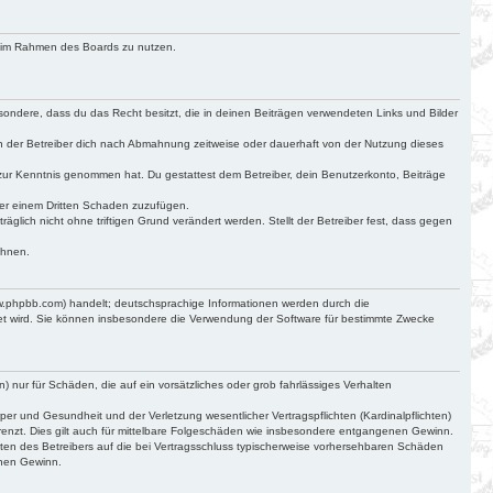
ag im Rahmen des Boards zu nutzen.
besondere, dass du das Recht besitzt, die in deinen Beiträgen verwendeten Links und Bilder
n der Betreiber dich nach Abmahnung zeitweise oder dauerhaft von der Nutzung dieses
cht zur Kenntnis genommen hat. Du gestattest dem Betreiber, dein Benutzerkonto, Beiträge
der einem Dritten Schaden zuzufügen.
glich nicht ohne triftigen Grund verändert werden. Stellt der Betreiber fest, dass gegen
ehnen.
ww.phpbb.com) handelt; deutschsprachige Informationen werden durch die
det wird. Sie können insbesondere die Verwendung der Software für bestimmte Zwecke
) nur für Schäden, die auf ein vorsätzliches oder grob fahrlässiges Verhalten
r und Gesundheit und der Verletzung wesentlicher Vertragspflichten (Kardinalpflichten)
renzt. Dies gilt auch für mittelbare Folgeschäden wie insbesondere entgangenen Gewinn.
ten des Betreibers auf die bei Vertragsschluss typischerweise vorhersehbaren Schäden
enen Gewinn.