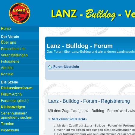
Home
Der Verein
Über uns
Lanz - Bulldog - Forum
Presseberichte
Das Forum über Lanz-Bulldog und alle anderen Landmaschin
Veranstaltungen
Fotogalerie
Foren-Übersicht
Anreise
Kontakt
Die Szene
Diskussionsforum
Forum Archiv
Lanz - Bulldog - Forum - Registrierung
Forum (englisch)
Kleinanzeigen
Mit dem Zugriff auf „Lanz - Bulldog - Forum“ wird z
Seriennummern
anmelden / suchen
1. NUTZUNGSVERTRAG
Termine
Mit dem Zugriff auf „Lanz - Bulldog - Forum“ (im Folge
Wenn du mit diesen Regelungen nicht einverstanden bist
Impressum
Der Nutzungsvertrag wird auf unbestimmte Zeit geschlo