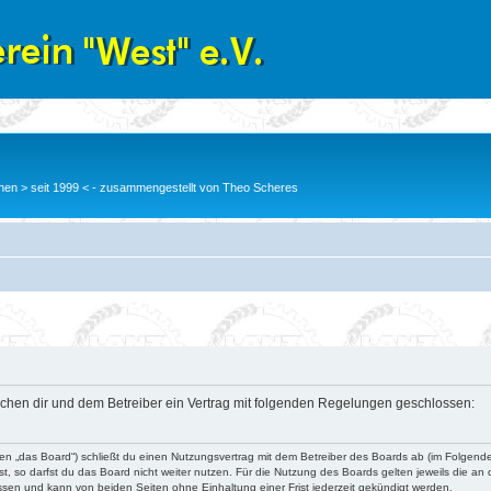
en > seit 1999 < - zusammengestellt von Theo Scheres
wischen dir und dem Betreiber ein Vertrag mit folgenden Regelungen geschlossen:
nden „das Board“) schließt du einen Nutzungsvertrag mit dem Betreiber des Boards ab (im Folgend
, so darfst du das Board nicht weiter nutzen. Für die Nutzung des Boards gelten jeweils die an d
ssen und kann von beiden Seiten ohne Einhaltung einer Frist jederzeit gekündigt werden.