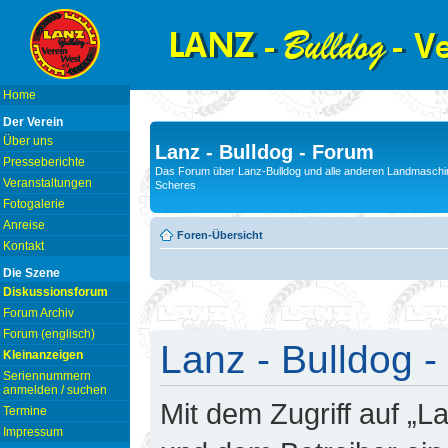
Home
Der Verein
Über uns
Lanz - Bulldog - Forum
Presseberichte
Das Forum über Lanz-Bulldog und alle anderen Landmaschin
Veranstaltungen
Scheres
Fotogalerie
Anreise
Foren-Übersicht
Kontakt
Die Szene
Diskussionsforum
Forum Archiv
Forum (englisch)
Lanz - Bulldog -
Kleinanzeigen
Seriennummern
anmelden / suchen
Mit dem Zugriff auf „L
Termine
Impressum