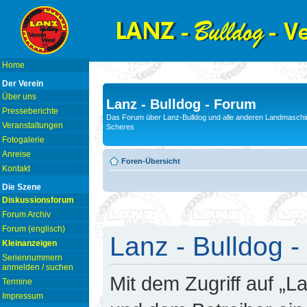
Home
Der Verein
Über uns
Lanz - Bulldog - Forum
Presseberichte
Das Forum über Lanz-Bulldog und alle anderen Landmaschin
Veranstaltungen
Scheres
Fotogalerie
Anreise
Foren-Übersicht
Kontakt
Die Szene
Diskussionsforum
Forum Archiv
Forum (englisch)
Lanz - Bulldog -
Kleinanzeigen
Seriennummern
anmelden / suchen
Mit dem Zugriff auf „L
Termine
Impressum