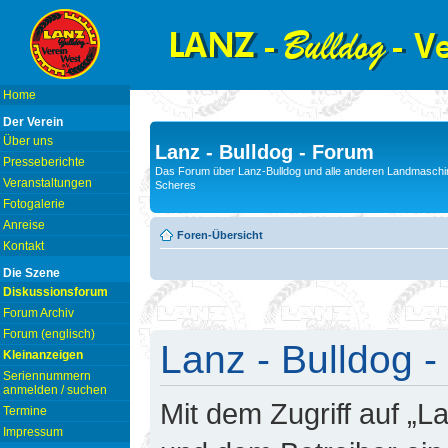
Home
Der Verein
Über uns
Lanz - Bulldog - Forum
Presseberichte
Das Forum über Lanz-Bulldog und alle anderen Landmaschin
Veranstaltungen
Scheres
Fotogalerie
Anreise
Foren-Übersicht
Kontakt
Die Szene
Diskussionsforum
Forum Archiv
Forum (englisch)
Lanz - Bulldog -
Kleinanzeigen
Seriennummern
anmelden / suchen
Mit dem Zugriff auf „L
Termine
Impressum