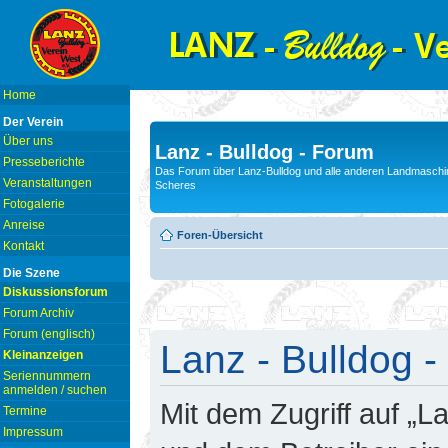
Home
Der Verein
Über uns
Lanz - Bulldog - Forum
Presseberichte
Das Forum über Lanz-Bulldog und alle anderen Landmaschin
Veranstaltungen
Scheres
Fotogalerie
Anreise
Foren-Übersicht
Kontakt
Die Szene
Diskussionsforum
Forum Archiv
Forum (englisch)
Lanz - Bulldog -
Kleinanzeigen
Seriennummern
anmelden / suchen
Mit dem Zugriff auf „L
Termine
Impressum