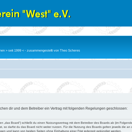
en > seit 1999 < - zusammengestellt von Theo Scheres
wischen dir und dem Betreiber ein Vertrag mit folgenden Regelungen geschlossen:
nden „das Board“) schließt du einen Nutzungsvertrag mit dem Betreiber des Boards ab (im Folgend
, so darfst du das Board nicht weiter nutzen. Für die Nutzung des Boards gelten jeweils die an d
ssen und kann von beiden Seiten ohne Einhaltung einer Frist jederzeit gekündigt werden.