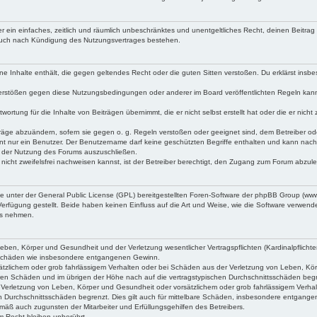
iber ein einfaches, zeitlich und räumlich unbeschränktes und unentgeltliches Recht, deinen Beitr
 auch nach Kündigung des Nutzungsvertrages bestehen.
keine Inhalte enthält, die gegen geltendes Recht oder die guten Sitten verstoßen. Du erklärst ins
Verstößen gegen diese Nutzungsbedingungen oder anderer im Board veröffentlichten Regeln kan
wortung für die Inhalte von Beiträgen übernimmt, die er nicht selbst erstellt hat oder die er ni
träge abzuändern, sofern sie gegen o. g. Regeln verstoßen oder geeignet sind, dem Betreiber o
nt nur ein Benutzer. Der Benutzername darf keine geschützten Begriffe enthalten und kann nachträ
on der Nutzung des Forums auszuschließen.
 nicht zweifelsfrei nachweisen kannst, ist der Betreiber berechtigt, den Zugang zum Forum abzul
ne unter der General Public License (GPL) bereitgestellten Foren-Software der phpBB Group (w
rfügung gestellt. Beide haben keinen Einfluss auf die Art und Weise, wie die Software verwen
uss nehmen.
ben, Körper und Gesundheit und der Verletzung wesentlicher Vertragspflichten (Kardinalpflichten
lgeschäden wie insbesondere entgangenen Gewinn.
tzlichem oder grob fahrlässigem Verhalten oder bei Schäden aus der Verletzung von Leben, Körpe
aren Schäden und im übrigen der Höhe nach auf die vertragstypischen Durchschnittsschäden beg
Verletzung von Leben, Körper und Gesundheit oder vorsätzlichem oder grob fahrlässigem Verhal
n Durchschnittsschäden begrenzt. Dies gilt auch für mittelbare Schäden, insbesondere entgang
mäß auch zugunsten der Mitarbeiter und Erfüllungsgehilfen des Betreibers.
 Recht bleiben unberührt.