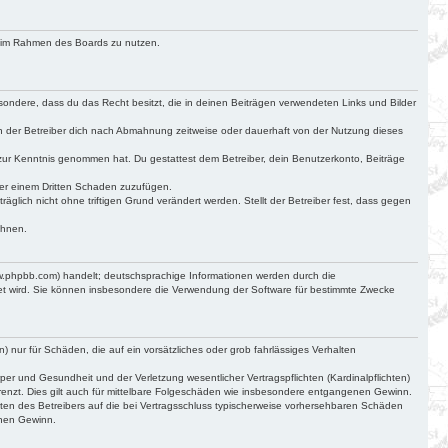
ag im Rahmen des Boards zu nutzen.
besondere, dass du das Recht besitzt, die in deinen Beiträgen verwendeten Links und Bilder
n der Betreiber dich nach Abmahnung zeitweise oder dauerhaft von der Nutzung dieses
cht zur Kenntnis genommen hat. Du gestattest dem Betreiber, dein Benutzerkonto, Beiträge
der einem Dritten Schaden zuzufügen.
glich nicht ohne triftigen Grund verändert werden. Stellt der Betreiber fest, dass gegen
ehnen.
ww.phpbb.com) handelt; deutschsprachige Informationen werden durch die
det wird. Sie können insbesondere die Verwendung der Software für bestimmte Zwecke
) nur für Schäden, die auf ein vorsätzliches oder grob fahrlässiges Verhalten
r und Gesundheit und der Verletzung wesentlicher Vertragspflichten (Kardinalpflichten)
renzt. Dies gilt auch für mittelbare Folgeschäden wie insbesondere entgangenen Gewinn.
ten des Betreibers auf die bei Vertragsschluss typischerweise vorhersehbaren Schäden
enen Gewinn.