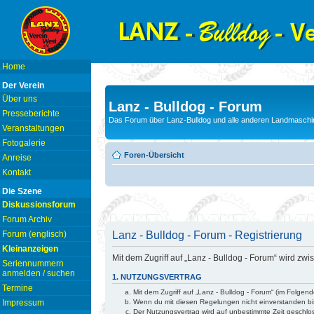
Home
Der Verein
Über uns
Lanz - Bulldog - Forum
Presseberichte
Das Forum über Lanz-Bulldog und alle anderen Landmaschin
Veranstaltungen
Fotogalerie
Foren-Übersicht
Anreise
Kontakt
Die Szene
Diskussionsforum
Forum Archiv
Lanz - Bulldog - Forum - Registrierung
Forum (englisch)
Kleinanzeigen
Mit dem Zugriff auf „Lanz - Bulldog - Forum“ wird z
Seriennummern
anmelden / suchen
1. NUTZUNGSVERTRAG
Termine
Mit dem Zugriff auf „Lanz - Bulldog - Forum“ (im Folge
Wenn du mit diesen Regelungen nicht einverstanden bist
Impressum
Der Nutzungsvertrag wird auf unbestimmte Zeit geschlo