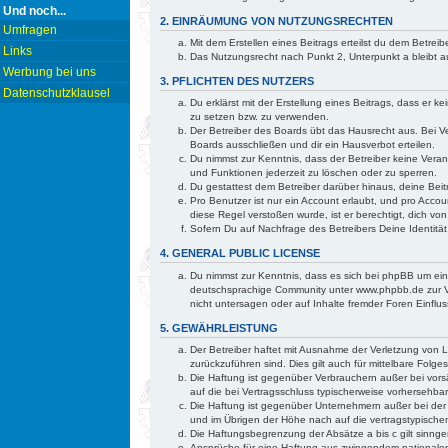
Und noch...
2. EINRÄUMUNG VON NUTZUNGSRECHTEN
Umfragen
Mit dem Erstellen eines Beitrags erteilst du dem Betre
Links
Das Nutzungsrecht nach Punkt 2, Unterpunkt a bleibt
Werbung bei uns
3. PFLICHTEN DES NUTZERS
Datenschutzklausel
Du erklärst mit der Erstellung eines Beitrags, dass er 
zu setzen bzw. zu verwenden.
Der Betreiber des Boards übt das Hausrecht aus. Bei 
Boards ausschließen und dir ein Hausverbot erteilen.
Du nimmst zur Kenntnis, dass der Betreiber keine Verant
und Funktionen jederzeit zu löschen oder zu sperren.
Du gestattest dem Betreiber darüber hinaus, deine Bei
Pro Benutzer ist nur ein Account erlaubt, und pro Accou
diese Regel verstoßen wurde, ist er berechtigt, dich v
Sofern Du auf Nachfrage des Betreibers Deine Identität
4. GENERAL PUBLIC LICENSE
Du nimmst zur Kenntnis, dass es sich bei phpBB um ei
deutschsprachige Community unter www.phpbb.de zur Ve
nicht untersagen oder auf Inhalte fremder Foren Einfl
5. GEWÄHRLEISTUNG
Der Betreiber haftet mit Ausnahme der Verletzung von Le
zurückzuführen sind. Dies gilt auch für mittelbare Fo
Die Haftung ist gegenüber Verbrauchern außer bei vorsä
auf die bei Vertragsschluss typischerweise vorhersehb
Die Haftung ist gegenüber Unternehmern außer bei der 
und im Übrigen der Höhe nach auf die vertragstypische
Die Haftungsbegrenzung der Absätze a bis c gilt sinnge
Ansprüche für eine Haftung aus zwingendem nationalem