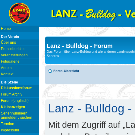
Home
Der Verein
Über uns
Lanz - Bulldog - Forum
Presseberichte
Das Forum über Lanz-Bulldog und alle anderen Landmaschin
Veranstaltungen
Scheres
Fotogalerie
Anreise
Foren-Übersicht
Kontakt
Die Szene
Diskussionsforum
Forum Archiv
Forum (englisch)
Lanz - Bulldog -
Kleinanzeigen
Seriennummern
anmelden / suchen
Mit dem Zugriff auf „L
Termine
Impressum