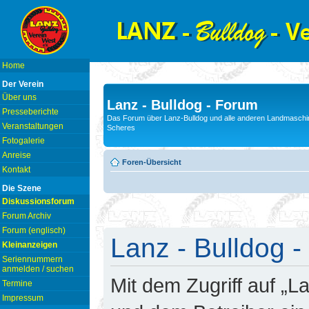
Home
Der Verein
Über uns
Lanz - Bulldog - Forum
Presseberichte
Das Forum über Lanz-Bulldog und alle anderen Landmaschin
Veranstaltungen
Scheres
Fotogalerie
Anreise
Foren-Übersicht
Kontakt
Die Szene
Diskussionsforum
Forum Archiv
Forum (englisch)
Lanz - Bulldog -
Kleinanzeigen
Seriennummern
anmelden / suchen
Mit dem Zugriff auf „L
Termine
Impressum