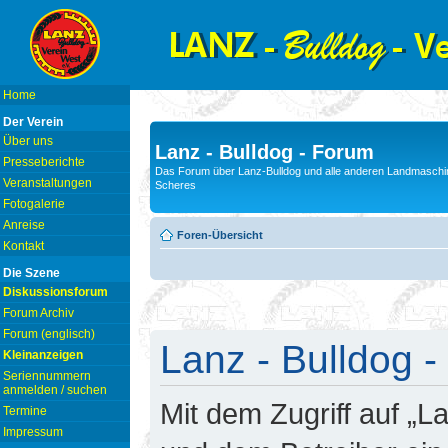
Home
Der Verein
Über uns
Lanz - Bulldog - Forum
Presseberichte
Das Forum über Lanz-Bulldog und alle anderen Landmaschin
Veranstaltungen
Scheres
Fotogalerie
Anreise
Foren-Übersicht
Kontakt
Die Szene
Diskussionsforum
Forum Archiv
Forum (englisch)
Lanz - Bulldog -
Kleinanzeigen
Seriennummern
anmelden / suchen
Mit dem Zugriff auf „L
Termine
Impressum