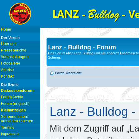
Home
Der Verein
Über uns
Lanz - Bulldog - Forum
Presseberichte
Das Forum über Lanz-Bulldog und alle anderen Landmaschin
Veranstaltungen
Scheres
Fotogalerie
Anreise
Foren-Übersicht
Kontakt
Die Szene
Diskussionsforum
Forum Archiv
Forum (englisch)
Lanz - Bulldog -
Kleinanzeigen
Seriennummern
anmelden / suchen
Mit dem Zugriff auf „L
Termine
Impressum