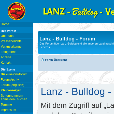
Home
Der Verein
Über uns
Lanz - Bulldog - Forum
Presseberichte
Das Forum über Lanz-Bulldog und alle anderen Landmaschin
Veranstaltungen
Scheres
Fotogalerie
Anreise
Foren-Übersicht
Kontakt
Die Szene
Diskussionsforum
Forum Archiv
Forum (englisch)
Lanz - Bulldog -
Kleinanzeigen
Seriennummern
anmelden / suchen
Mit dem Zugriff auf „L
Termine
Impressum