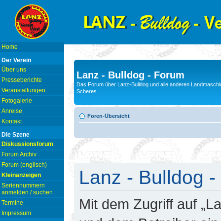
Home
Der Verein
Über uns
Lanz - Bulldog - Forum
Presseberichte
Das Forum über Lanz-Bulldog und alle anderen Landmaschin
Veranstaltungen
Scheres
Fotogalerie
Anreise
Foren-Übersicht
Kontakt
Die Szene
Diskussionsforum
Forum Archiv
Forum (englisch)
Lanz - Bulldog -
Kleinanzeigen
Seriennummern
anmelden / suchen
Mit dem Zugriff auf „L
Termine
Impressum