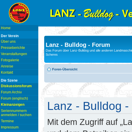
Home
Der Verein
Über uns
Lanz - Bulldog - Forum
Presseberichte
Das Forum über Lanz-Bulldog und alle anderen Landmaschin
Veranstaltungen
Scheres
Fotogalerie
Anreise
Foren-Übersicht
Kontakt
Die Szene
Diskussionsforum
Forum Archiv
Forum (englisch)
Lanz - Bulldog -
Kleinanzeigen
Seriennummern
anmelden / suchen
Mit dem Zugriff auf „L
Termine
Impressum