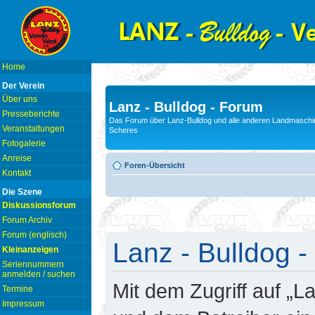
Home
Der Verein
Über uns
Lanz - Bulldog - Forum
Presseberichte
Das Forum über Lanz-Bulldog und alle anderen Landmaschin
Veranstaltungen
Scheres
Fotogalerie
Anreise
Foren-Übersicht
Kontakt
Die Szene
Diskussionsforum
Forum Archiv
Forum (englisch)
Lanz - Bulldog -
Kleinanzeigen
Seriennummern
anmelden / suchen
Mit dem Zugriff auf „L
Termine
Impressum