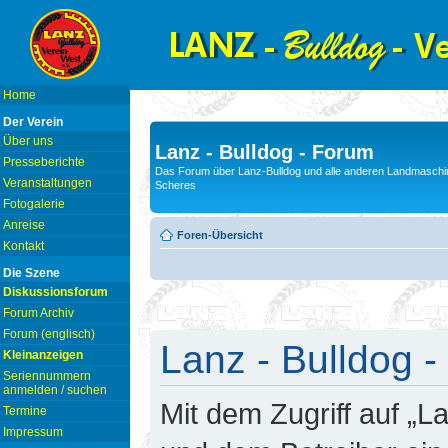
Home
Der Verein
Über uns
Lanz - Bulldog - Forum
Presseberichte
Das Forum über Lanz-Bulldog und alle anderen Landmaschin
Veranstaltungen
Scheres
Fotogalerie
Anreise
Foren-Übersicht
Kontakt
Die Szene
Diskussionsforum
Forum Archiv
Forum (englisch)
Lanz - Bulldog -
Kleinanzeigen
Seriennummern
anmelden / suchen
Mit dem Zugriff auf „L
Termine
Impressum