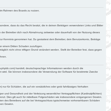
ag im Rahmen des Boards zu nutzen.
besondere, dass du das Recht besitzt, die in deinen Beiträgen verwendeten Links und Bilder
n der Betreiber dich nach Abmahnung zeitweise oder dauerhaft von der Nutzung dieses
cht zur Kenntnis genommen hat. Du gestattest dem Betreiber, dein Benutzerkonto, Beiträge
der einem Dritten Schaden zuzufügen.
glich nicht ohne triftigen Grund verändert werden. Stellt der Betreiber fest, dass gegen
ehnen.
ww.phpbb.com) handelt; deutschsprachige Informationen werden durch die
det wird. Sie können insbesondere die Verwendung der Software für bestimmte Zwecke
) nur für Schäden, die auf ein vorsätzliches oder grob fahrlässiges Verhalten
r und Gesundheit und der Verletzung wesentlicher Vertragspflichten (Kardinalpflichten)
renzt. Dies gilt auch für mittelbare Folgeschäden wie insbesondere entgangenen Gewinn.
ten des Betreibers auf die bei Vertragsschluss typischerweise vorhersehbaren Schäden
enen Gewinn.