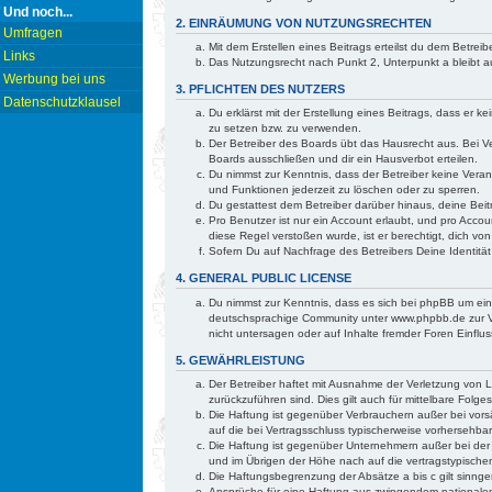
Und noch...
2. EINRÄUMUNG VON NUTZUNGSRECHTEN
Umfragen
Mit dem Erstellen eines Beitrags erteilst du dem Betre
Links
Das Nutzungsrecht nach Punkt 2, Unterpunkt a bleibt
Werbung bei uns
3. PFLICHTEN DES NUTZERS
Datenschutzklausel
Du erklärst mit der Erstellung eines Beitrags, dass er 
zu setzen bzw. zu verwenden.
Der Betreiber des Boards übt das Hausrecht aus. Bei 
Boards ausschließen und dir ein Hausverbot erteilen.
Du nimmst zur Kenntnis, dass der Betreiber keine Verant
und Funktionen jederzeit zu löschen oder zu sperren.
Du gestattest dem Betreiber darüber hinaus, deine Bei
Pro Benutzer ist nur ein Account erlaubt, und pro Accou
diese Regel verstoßen wurde, ist er berechtigt, dich v
Sofern Du auf Nachfrage des Betreibers Deine Identität
4. GENERAL PUBLIC LICENSE
Du nimmst zur Kenntnis, dass es sich bei phpBB um ei
deutschsprachige Community unter www.phpbb.de zur Ve
nicht untersagen oder auf Inhalte fremder Foren Einfl
5. GEWÄHRLEISTUNG
Der Betreiber haftet mit Ausnahme der Verletzung von Le
zurückzuführen sind. Dies gilt auch für mittelbare Fo
Die Haftung ist gegenüber Verbrauchern außer bei vorsä
auf die bei Vertragsschluss typischerweise vorhersehb
Die Haftung ist gegenüber Unternehmern außer bei der 
und im Übrigen der Höhe nach auf die vertragstypische
Die Haftungsbegrenzung der Absätze a bis c gilt sinnge
Ansprüche für eine Haftung aus zwingendem nationalem