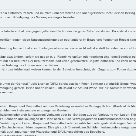
iber ein einfaches, zeitlich und räumlich unbeschränktes und unentgeltliches Recht, deinen Beitr
 auch nach Kündigung des Nutzungsvertrages bestehen.
keine Inhalte enthält, die gegen geltendes Recht oder die guten Sitten verstoßen. Du erklärst ins
Verstößen gegen diese Nutzungsbedingungen oder anderer im Board veröffentlichten Regeln kan
wortung für die Inhalte von Beiträgen übernimmt, die er nicht selbst erstellt hat oder die er ni
träge abzuändern, sofern sie gegen o. g. Regeln verstoßen oder geeignet sind, dem Betreiber o
nt nur ein Benutzer. Der Benutzername darf keine geschützten Begriffe enthalten und kann nachträ
on der Nutzung des Forums auszuschließen.
 nicht zweifelsfrei nachweisen kannst, ist der Betreiber berechtigt, den Zugang zum Forum abzul
ne unter der General Public License (GPL) bereitgestellten Foren-Software der phpBB Group (w
rfügung gestellt. Beide haben keinen Einfluss auf die Art und Weise, wie die Software verwen
uss nehmen.
ben, Körper und Gesundheit und der Verletzung wesentlicher Vertragspflichten (Kardinalpflichten
lgeschäden wie insbesondere entgangenen Gewinn.
tzlichem oder grob fahrlässigem Verhalten oder bei Schäden aus der Verletzung von Leben, Körpe
aren Schäden und im übrigen der Höhe nach auf die vertragstypischen Durchschnittsschäden beg
Verletzung von Leben, Körper und Gesundheit oder vorsätzlichem oder grob fahrlässigem Verhal
n Durchschnittsschäden begrenzt. Dies gilt auch für mittelbare Schäden, insbesondere entgang
mäß auch zugunsten der Mitarbeiter und Erfüllungsgehilfen des Betreibers.
 Recht bleiben unberührt.