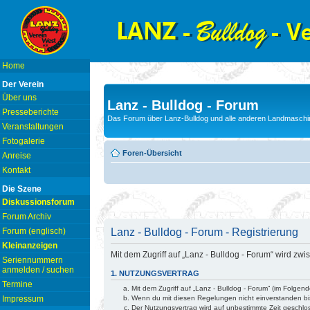
Home
Der Verein
Über uns
Lanz - Bulldog - Forum
Presseberichte
Das Forum über Lanz-Bulldog und alle anderen Landmaschin
Veranstaltungen
Fotogalerie
Foren-Übersicht
Anreise
Kontakt
Die Szene
Diskussionsforum
Forum Archiv
Lanz - Bulldog - Forum - Registrierung
Forum (englisch)
Kleinanzeigen
Mit dem Zugriff auf „Lanz - Bulldog - Forum“ wird z
Seriennummern
anmelden / suchen
1. NUTZUNGSVERTRAG
Termine
Mit dem Zugriff auf „Lanz - Bulldog - Forum“ (im Folge
Wenn du mit diesen Regelungen nicht einverstanden bist
Impressum
Der Nutzungsvertrag wird auf unbestimmte Zeit geschlo