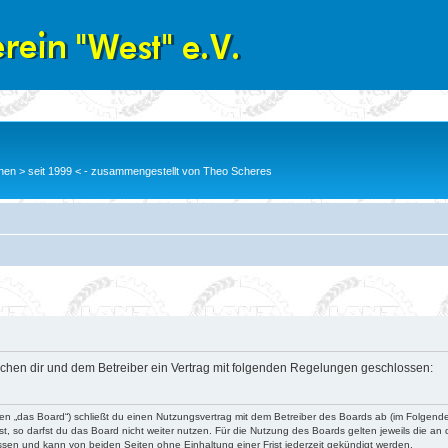
en > seit 1999 < - zusammengestellt von Theo Scheres
wischen dir und dem Betreiber ein Vertrag mit folgenden Regelungen geschlossen:
nden „das Board“) schließt du einen Nutzungsvertrag mit dem Betreiber des Boards ab (im Folgend
, so darfst du das Board nicht weiter nutzen. Für die Nutzung des Boards gelten jeweils die an d
ssen und kann von beiden Seiten ohne Einhaltung einer Frist jederzeit gekündigt werden.