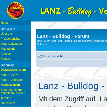
Home
Der Verein
Über uns
Lanz - Bulldog - Forum
Presseberichte
Das Forum über Lanz-Bulldog und alle anderen Landmaschin
Veranstaltungen
Scheres
Fotogalerie
Anreise
Foren-Übersicht
Kontakt
Die Szene
Diskussionsforum
Forum Archiv
Forum (englisch)
Lanz - Bulldog -
Kleinanzeigen
Seriennummern
anmelden / suchen
Mit dem Zugriff auf „L
Termine
Impressum