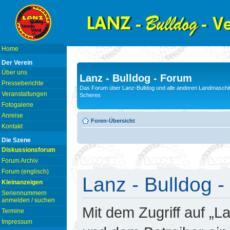
Home
Der Verein
Über uns
Lanz - Bulldog - Forum
Presseberichte
Das Forum über Lanz-Bulldog und alle anderen Landmaschin
Veranstaltungen
Scheres
Fotogalerie
Anreise
Foren-Übersicht
Kontakt
Die Szene
Diskussionsforum
Forum Archiv
Forum (englisch)
Lanz - Bulldog -
Kleinanzeigen
Seriennummern
anmelden / suchen
Mit dem Zugriff auf „L
Termine
Impressum