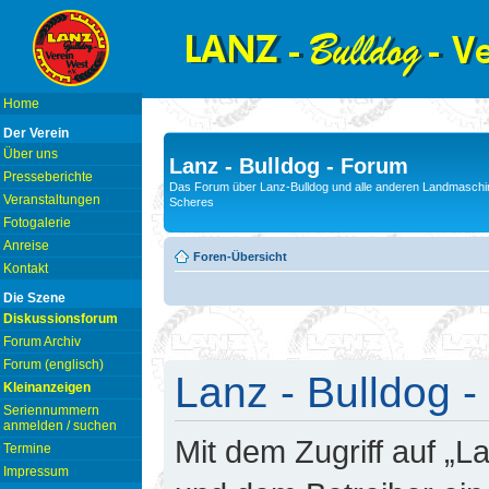
Home
Der Verein
Über uns
Lanz - Bulldog - Forum
Presseberichte
Das Forum über Lanz-Bulldog und alle anderen Landmaschin
Veranstaltungen
Scheres
Fotogalerie
Anreise
Foren-Übersicht
Kontakt
Die Szene
Diskussionsforum
Forum Archiv
Forum (englisch)
Lanz - Bulldog -
Kleinanzeigen
Seriennummern
anmelden / suchen
Mit dem Zugriff auf „L
Termine
Impressum