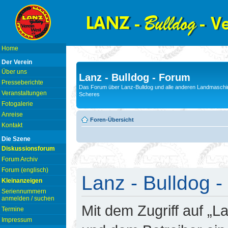
Home
Der Verein
Über uns
Lanz - Bulldog - Forum
Presseberichte
Das Forum über Lanz-Bulldog und alle anderen Landmaschin
Veranstaltungen
Scheres
Fotogalerie
Anreise
Foren-Übersicht
Kontakt
Die Szene
Diskussionsforum
Forum Archiv
Forum (englisch)
Lanz - Bulldog -
Kleinanzeigen
Seriennummern
anmelden / suchen
Mit dem Zugriff auf „L
Termine
Impressum