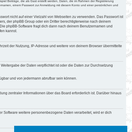
iel Beiträge, die als Gast erstellt werden, Daten, die im Rahmen der Registrierung
tzernamen, einem Passwort zur Anmeldung mit diesem Konto und einer persönlichen und
sswort nicht auf einer Vielzahl von Webseiten zu verwenden. Das Passwort ist
bers, der phpBB Group oder ein Dritter berechtigterweise nach deinem
n. Die phpBB-Software fragt dich dann nach deinem Benutzernamen und
fen kannst.
hrzeit der Nutzung, IP-Adresse und weitere von deinem Browser übermittelte
 Weitergabe der Daten verpflichtet ist oder die Daten zur Durchsetzung
rfügbar und von jedermann abrufbar sein können.
lung zentraler Informationen über das Board erforderlich ist. Darüber hinaus
er Software weitere personenbezogene Daten verarbeitet, wird er dich