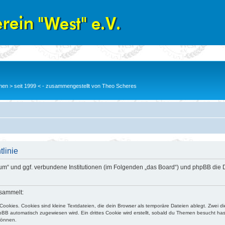
en > seit 1999 < - zusammengestellt von Theo Scheres
tlinie
 Forum“ und ggf. verbundene Institutionen (im Folgenden „das Board“) und phpBB 
sammelt:
ookies. Cookies sind kleine Textdateien, die dein Browser als temporäre Dateien ablegt. Zwei d
BB automatisch zugewiesen wird. Ein drittes Cookie wird erstellt, sobald du Themen besucht has
können.