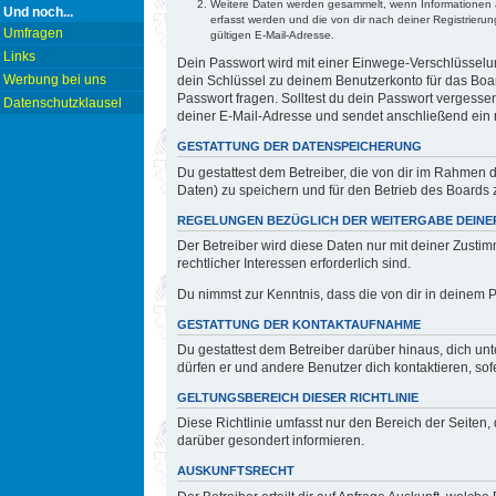
Weitere Daten werden gesammelt, wenn Informationen an 
Und noch...
erfasst werden und die von dir nach deiner Registrier
Umfragen
gültigen E-Mail-Adresse.
Links
Dein Passwort wird mit einer Einwege-Verschlüsselun
Werbung bei uns
dein Schlüssel zu deinem Benutzerkonto für das Boar
Passwort fragen. Solltest du dein Passwort vergess
Datenschutzklausel
deiner E-Mail-Adresse und sendet anschließend ein 
GESTATTUNG DER DATENSPEICHERUNG
Du gestattest dem Betreiber, die von dir im Rahmen
Daten) zu speichern und für den Betrieb des Boards
REGELUNGEN BEZÜGLICH DER WEITERGABE DEINE
Der Betreiber wird diese Daten nur mit deiner Zustim
rechtlicher Interessen erforderlich sind.
Du nimmst zur Kenntnis, dass die von dir in deinem 
GESTATTUNG DER KONTAKTAUFNAHME
Du gestattest dem Betreiber darüber hinaus, dich unt
dürfen er und andere Benutzer dich kontaktieren, sof
GELTUNGSBEREICH DIESER RICHTLINIE
Diese Richtlinie umfasst nur den Bereich der Seiten
darüber gesondert informieren.
AUSKUNFTSRECHT