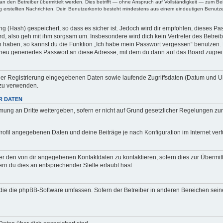
den Betreiber übermittelt werden. Dies betrifft — ohne Anspruch auf Vollständigkeit — zum Beisp
ung erstellten Nachrichten. Dein Benutzerkonto besteht mindestens aus einem eindeutigen Benu
g (Hash) gespeichert, so dass es sicher ist. Jedoch wird dir empfohlen, dieses Pa
d, also geh mit ihm sorgsam um. Insbesondere wird dich kein Vertreter des Betrei
en haben, so kannst du die Funktion „Ich habe mein Passwort vergessen“ benutze
neu generiertes Passwort an diese Adresse, mit dem du dann auf das Board zugrei
 der Registrierung eingegebenen Daten sowie laufende Zugriffsdaten (Datum und U
 zu verwenden.
R DATEN
mung an Dritte weitergeben, sofern er nicht auf Grund gesetzlicher Regelungen zur
Profil angegebenen Daten und deine Beiträge je nach Konfiguration im Internet ve
er den von dir angegebenen Kontaktdaten zu kontaktieren, sofern dies zur Übermitt
ern du dies an entsprechender Stelle erlaubt hast.
, die die phpBB-Software umfassen. Sofern der Betreiber in anderen Bereichen sein