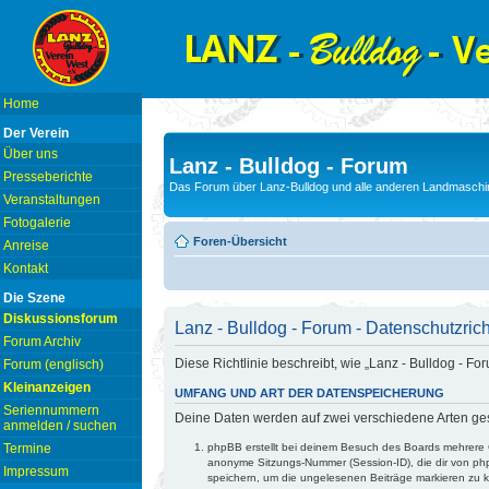
Home
Der Verein
Über uns
Lanz - Bulldog - Forum
Presseberichte
Das Forum über Lanz-Bulldog und alle anderen Landmaschin
Veranstaltungen
Fotogalerie
Foren-Übersicht
Anreise
Kontakt
Die Szene
Diskussionsforum
Lanz - Bulldog - Forum - Datenschutzrich
Forum Archiv
Diese Richtlinie beschreibt, wie „Lanz - Bulldog -
Forum (englisch)
Kleinanzeigen
UMFANG UND ART DER DATENSPEICHERUNG
Seriennummern
Deine Daten werden auf zwei verschiedene Arten ge
anmelden / suchen
Termine
phpBB erstellt bei deinem Besuch des Boards mehrere C
anonyme Sitzungs-Nummer (Session-ID), die dir von php
Impressum
speichern, um die ungelesenen Beiträge markieren zu 