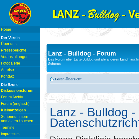
Home
Der Verein
Über uns
Presseberichte
Lanz - Bulldog - Forum
Veranstaltungen
Das Forum über Lanz-Bulldog und alle anderen Landmaschin
Fotogalerie
Scheres
Anreise
Kontakt
Foren-Übersicht
Die Szene
Diskussionsforum
Forum Archiv
Forum (englisch)
Lanz - Bulldog -
Kleinanzeigen
Seriennummern
Datenschutzricht
anmelden / suchen
Termine
Impressum