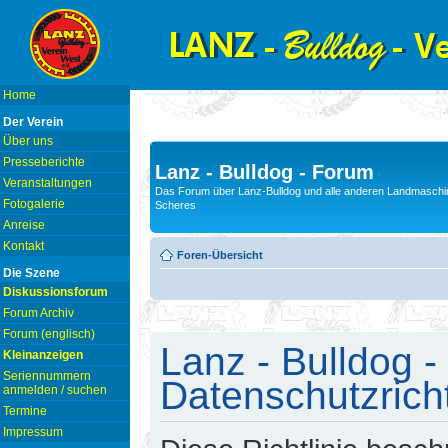
Home
Der Verein
Über uns
Presseberichte
Lanz - Bulldog - Forum
Veranstaltungen
Das Forum über Lanz-Bulldog und alle anderen Landmaschin
Fotogalerie
Scheres
Anreise
Kontakt
Foren-Übersicht
Die Szene
Diskussionsforum
Forum Archiv
Forum (englisch)
Lanz - Bulldog -
Kleinanzeigen
Seriennummern
Datenschutzricht
anmelden / suchen
Termine
Impressum