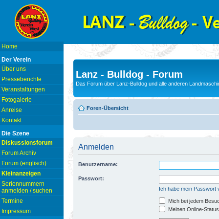
Home
Der Verein
Über uns
Lanz - Bulldog - Forum
Presseberichte
Das Forum über Lanz-Bulldog und alle anderen Landmaschin
Veranstaltungen
Fotogalerie
Foren-Übersicht
Anreise
Kontakt
Die Szene
Diskussionsforum
Anmelden
Forum Archiv
Forum (englisch)
Benutzername:
Kleinanzeigen
Passwort:
Seriennummern
Ich habe mein Passwort
anmelden / suchen
Termine
Mich bei jedem Besu
Meinen Online-Status
Impressum