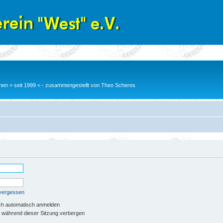
en > seit 1999 < - zusammengestellt von Theo Scheres
 vergessen
ch automatisch anmelden
 während dieser Sitzung verbergen