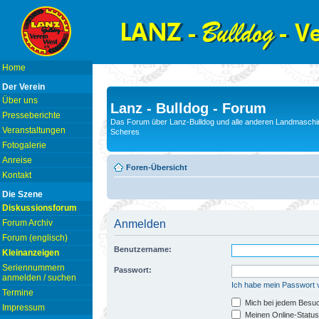
Home
Der Verein
Über uns
Lanz - Bulldog - Forum
Presseberichte
Das Forum über Lanz-Bulldog und alle anderen Landmaschin
Veranstaltungen
Scheres
Fotogalerie
Anreise
Foren-Übersicht
Kontakt
Die Szene
Diskussionsforum
Forum Archiv
Anmelden
Forum (englisch)
Benutzername:
Kleinanzeigen
Seriennummern
Passwort:
anmelden / suchen
Ich habe mein Passwort
Termine
Mich bei jedem Besu
Impressum
Meinen Online-Status