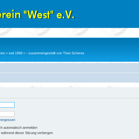
en > seit 1999 < - zusammengestellt von Theo Scheres
 vergessen
ch automatisch anmelden
 während dieser Sitzung verbergen