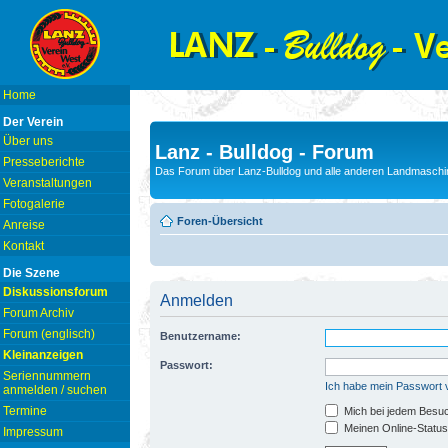
Home
Der Verein
Über uns
Lanz - Bulldog - Forum
Presseberichte
Das Forum über Lanz-Bulldog und alle anderen Landmaschin
Veranstaltungen
Fotogalerie
Foren-Übersicht
Anreise
Kontakt
Die Szene
Diskussionsforum
Anmelden
Forum Archiv
Forum (englisch)
Benutzername:
Kleinanzeigen
Passwort:
Seriennummern
Ich habe mein Passwort
anmelden / suchen
Termine
Mich bei jedem Besu
Meinen Online-Status
Impressum