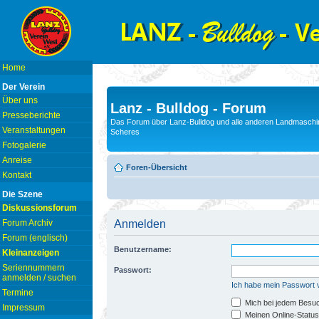
Home
Der Verein
Über uns
Lanz - Bulldog - Forum
Presseberichte
Das Forum über Lanz-Bulldog und alle anderen Landmaschin
Veranstaltungen
Scheres
Fotogalerie
Anreise
Foren-Übersicht
Kontakt
Die Szene
Diskussionsforum
Forum Archiv
Anmelden
Forum (englisch)
Benutzername:
Kleinanzeigen
Seriennummern
Passwort:
anmelden / suchen
Ich habe mein Passwort
Termine
Mich bei jedem Besu
Impressum
Meinen Online-Status