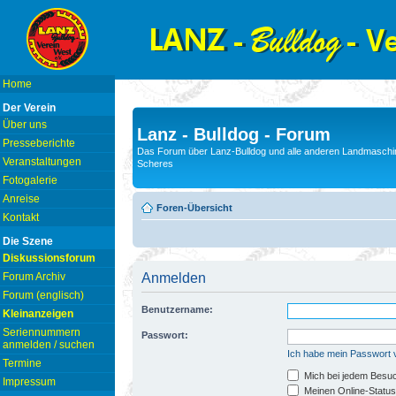
Home
Der Verein
Über uns
Lanz - Bulldog - Forum
Presseberichte
Das Forum über Lanz-Bulldog und alle anderen Landmaschin
Veranstaltungen
Scheres
Fotogalerie
Anreise
Foren-Übersicht
Kontakt
Die Szene
Diskussionsforum
Forum Archiv
Anmelden
Forum (englisch)
Benutzername:
Kleinanzeigen
Seriennummern
Passwort:
anmelden / suchen
Ich habe mein Passwort
Termine
Mich bei jedem Besu
Impressum
Meinen Online-Status