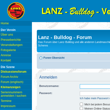
Home
Der Verein
Über uns
Lanz - Bulldog - Forum
Presseberichte
Das Forum über Lanz-Bulldog und alle anderen Landmaschin
Veranstaltungen
Scheres
Fotogalerie
Anreise
Foren-Übersicht
Kontakt
Die Szene
Diskussionsforum
Forum Archiv
Anmelden
Forum (englisch)
Benutzername:
Kleinanzeigen
Seriennummern
Passwort:
anmelden / suchen
Ich habe mein Passwort
Termine
Mich bei jedem Besu
Impressum
Meinen Online-Status