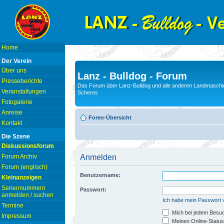
Home
Der Verein
Über uns
Lanz - Bulldog - Forum
Presseberichte
Das Forum über Lanz-Bulldog und alle anderen Landmaschin
Veranstaltungen
Scheres
Fotogalerie
Anreise
Foren-Übersicht
Kontakt
Die Szene
Diskussionsforum
Forum Archiv
Anmelden
Forum (englisch)
Benutzername:
Kleinanzeigen
Seriennummern
Passwort:
anmelden / suchen
Ich habe mein Passwort
Termine
Mich bei jedem Besu
Impressum
Meinen Online-Status