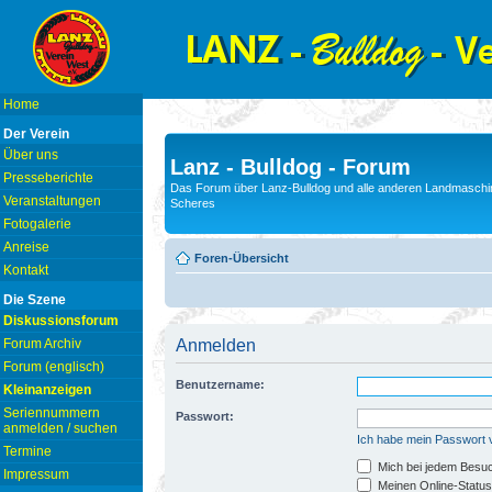
Home
Der Verein
Über uns
Lanz - Bulldog - Forum
Presseberichte
Das Forum über Lanz-Bulldog und alle anderen Landmaschin
Veranstaltungen
Scheres
Fotogalerie
Anreise
Foren-Übersicht
Kontakt
Die Szene
Diskussionsforum
Forum Archiv
Anmelden
Forum (englisch)
Benutzername:
Kleinanzeigen
Seriennummern
Passwort:
anmelden / suchen
Ich habe mein Passwort
Termine
Mich bei jedem Besu
Impressum
Meinen Online-Status