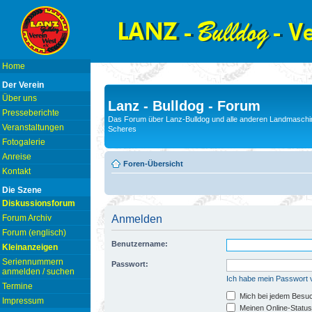
Home
Der Verein
Über uns
Lanz - Bulldog - Forum
Presseberichte
Das Forum über Lanz-Bulldog und alle anderen Landmaschin
Veranstaltungen
Scheres
Fotogalerie
Anreise
Foren-Übersicht
Kontakt
Die Szene
Diskussionsforum
Forum Archiv
Anmelden
Forum (englisch)
Benutzername:
Kleinanzeigen
Seriennummern
Passwort:
anmelden / suchen
Ich habe mein Passwort
Termine
Mich bei jedem Besu
Impressum
Meinen Online-Status