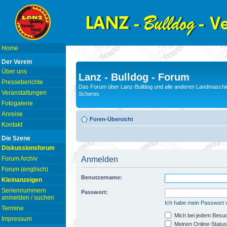
Home
Der Verein
Über uns
Lanz - Bulldog - Forum
Presseberichte
Das Forum über Lanz-Bulldog und alle anderen Landmaschin
Veranstaltungen
Scheres
Fotogalerie
Anreise
Foren-Übersicht
Kontakt
Die Szene
Diskussionsforum
Forum Archiv
Anmelden
Forum (englisch)
Benutzername:
Kleinanzeigen
Seriennummern
Passwort:
anmelden / suchen
Ich habe mein Passwort
Termine
Mich bei jedem Besu
Impressum
Meinen Online-Status