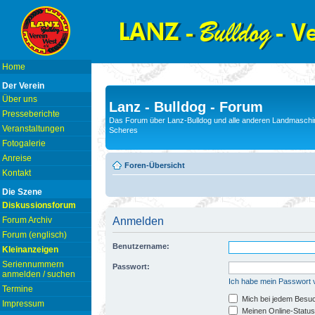
Home
Der Verein
Über uns
Lanz - Bulldog - Forum
Presseberichte
Das Forum über Lanz-Bulldog und alle anderen Landmaschin
Veranstaltungen
Scheres
Fotogalerie
Anreise
Foren-Übersicht
Kontakt
Die Szene
Diskussionsforum
Forum Archiv
Anmelden
Forum (englisch)
Benutzername:
Kleinanzeigen
Seriennummern
Passwort:
anmelden / suchen
Ich habe mein Passwort
Termine
Mich bei jedem Besu
Impressum
Meinen Online-Status