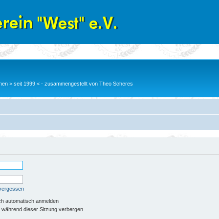
en > seit 1999 < - zusammengestellt von Theo Scheres
 vergessen
ch automatisch anmelden
 während dieser Sitzung verbergen