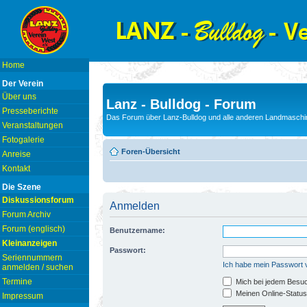
Home
Der Verein
Über uns
Lanz - Bulldog - Forum
Presseberichte
Das Forum über Lanz-Bulldog und alle anderen Landmaschin
Veranstaltungen
Fotogalerie
Foren-Übersicht
Anreise
Kontakt
Die Szene
Diskussionsforum
Anmelden
Forum Archiv
Forum (englisch)
Benutzername:
Kleinanzeigen
Passwort:
Seriennummern
Ich habe mein Passwort
anmelden / suchen
Termine
Mich bei jedem Besu
Meinen Online-Status
Impressum